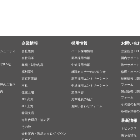
企業情報
採用情報
お問い合
シューティ
会社概要
パート採用情報
営業担当 HOT
会社沿革
新卒採用情報
国内サポート
(FAQ)
業績・財務内容
中途採用情報
海外サポート
福利厚生
就職セミナーのお知らせ
修理・オーバ
東京営業所
新卒採用エントリーシート
技術情報に関
理のご案内
フォーム
本社
中途採用エントリーシート
内
製品販売に関
佐波工場
業務内容
フォーム
JEL高知
先輩社員の紹介
その他のお問
JEL上海
お問い合わせフォーム
各種依頼書の
韓国支店
海外代理店・協力店
最新情報
その他
トピックス
会社案内・製品カタログ ダウン
展示会情報
ロード