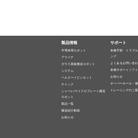
製品情報
サポート
半導体用ロボット
各種手順・トラブル
ング
アライナ
よくあるお問い合わせ
ガラス基板搬送ロボット
各種サポートソフト
システム
お知らせ
ベルヌーイピンセット
オーバーホール・修
チャック
トレーニングのご案
シャーレ/マイクロプレート搬送
ロボット
製品一覧
搬送紹介動画
お知らせ