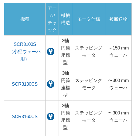
アー
ム/
機械
機種
モータ仕様
被搬送物
チャ
構造
ック
3軸
SCR3100S
円筒
ステッピング
～150 mm
（小径ウェーハ
座標
モータ
ウェーハ
用）
型
3軸
円筒
ステッピング
〜300 mm
SCR3130CS
座標
モータ
ウェーハ
型
3軸
円筒
ステッピング
〜300 mm
SCR3160CS
座標
モータ
ウェーハ
型