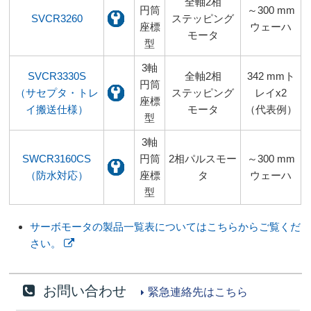
全軸2相
円筒
～300 mm
SVCR3260
ステッピング
座標
ウェーハ
モータ
型
3軸
SVCR3330S
全軸2相
342 mmト
円筒
（サセプタ・トレ
ステッピング
レイx2
座標
イ搬送仕様）
モータ
（代表例）
型
3軸
SWCR3160CS
円筒
2相パルスモー
～300 mm
（防水対応）
座標
タ
ウェーハ
型
サーボモータの製品一覧表についてはこちらからご覧くだ
さい。
お問い合わせ
緊急連絡先はこちら